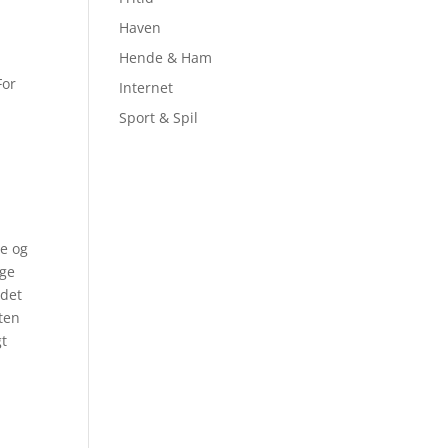
Haven
Hende & Ham
For
Internet
Sport & Spil
re og
nge
 det
sten
gt