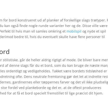
 for bord konstrueret ud af planker af forskellige slags trætyper. 
 kan også finde nogle runde varianter her og de. Disse ville være
erfekt til hvis man vil samles omkring et
mobilspil
og nyde et spil
rimod bedre til, hvis du eventuelt skulle have flere personer til
bord
stilistiske, går de heller aldrig rigtigt af mode. De bliver bare me
ord af denne slags får du et bord, som du kan bruge de næste ma
dles ordentligt og vedligeholdes. Takket være bordets tidsløshed er
indretning ofte. Dens neutrale fremtoning gør det let at indrette re
rnes, gardinernes eller tæppernes farver og det vil ikke pludseli
stor fordel ved plankeborde og det er, at de oftest produceres
hed for at få et bord specielt fremstillet til lige præcist dit hjem.