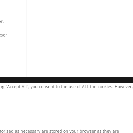
r.
kser
g “Accept All”, you consent to the use of ALL the cookies. However,
egorized as necessary are stored on your browser as they are