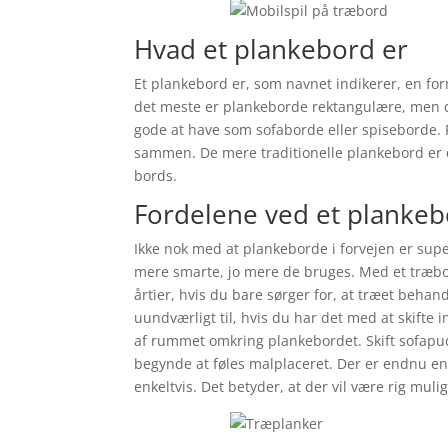
Hvad et plankebord er
Et plankebord er, som navnet indikerer, en form
det meste er plankeborde rektangulære, men du
gode at have som sofaborde eller spiseborde. P
sammen. De mere traditionelle plankebord er de
bords.
Fordelene ved et planke
Ikke nok med at plankeborde i forvejen er super 
mere smarte, jo mere de bruges. Med et træb
årtier, hvis du bare sørger for, at træet behan
uundværligt til, hvis du har det med at skifte 
af rummet omkring plankebordet. Skift sofapude
begynde at føles malplaceret. Der er endnu en 
enkeltvis. Det betyder, at der vil være rig mulig