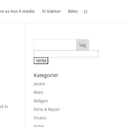
m os hos E-medie
Vi Støtter
Bilen
Kategorier
andre
Bilen
Boligen
på tv
Ferie & Rejser
Finans
Fritid